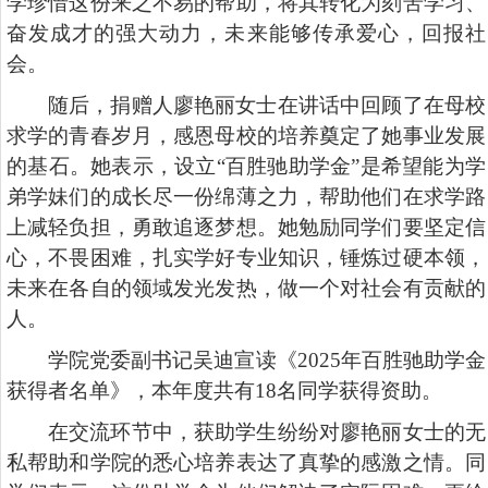
学珍惜这份来之不易的帮助，将其转化为刻苦学习、
奋发成才的强大动力，未来能够传承爱心，回报社
会。
随后，捐赠人廖艳丽女士在讲话中
回顾了在母校
求学的青春岁月，感恩母校的培养奠定了她事业发展
的基石。她表示，设立“百胜驰助学金”是希望能为学
弟学妹们的成长尽一份绵薄之力，帮助他们在求学路
上减轻负担，勇敢追逐梦想。她勉励同学们要坚定信
心，不畏困难，扎实学好专业知识，锤炼过硬本领，
未来在各自的领域发光发热，做一个对社会有贡献的
人。
学院党委副书记吴迪
宣读《2025年百胜驰助学金
获得者名单》，本年度共有18名同学获得资助。
在交流环节中，获助学生纷纷对廖艳丽女士的无
私帮助和学院的悉心培养表达了真挚的感激之情。同