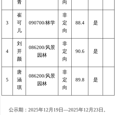
青
向
崔
非
3
可
090700/林学
定
88.4
是
儿
向
刘
非
086200/风景
4
开
定
90.6
是
园林
颜
向
唐
非
086200/风景
5
涵
定
89.8
是
园林
琪
向
公示期：2025年12月19日—2025年12月23日。