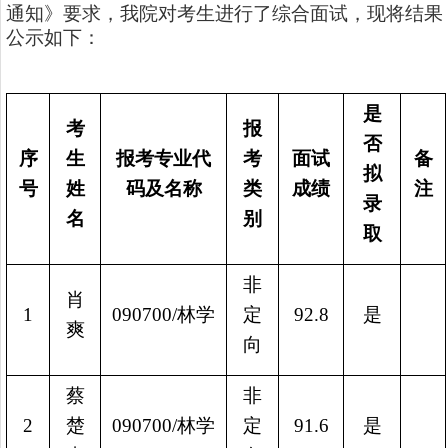
通知》要求，我院对考生进行了综合面试，现将结果
公示如下：
是
考
报
否
序
生
报考专业代
考
面试
备
拟
号
姓
码及名称
类
成绩
注
录
名
别
取
非
肖
1
090700/林学
定
92.8
是
爽
向
蔡
非
2
楚
090700/林学
定
91.6
是