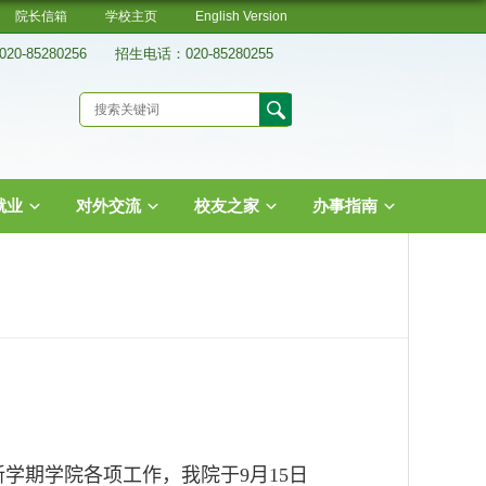
院长信箱
学校主页
English Version
0-85280256 招生电话：020-85280255
就业
对外交流
校友之家
办事指南
新学期学院各项工作，我院于
9
月
15
日