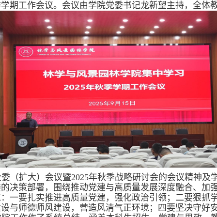
季学期工作会议。会议由学院党委书记龙新望主持，全体
全委（扩大）会议暨
2025
年秋季战略研讨会的会议精神及
委的决策部署，围绕推动党建与高质量发展深度融合、加
求：一要扎实推进高质量党建，强化政治引领；二要狠抓
建设与师德师风建设，营造风清气正环境；四要坚决守好